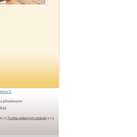
ERENCE
a příslušenství
ot.cz
s.r.o.
Tvorba webových stránek
s.r.o.