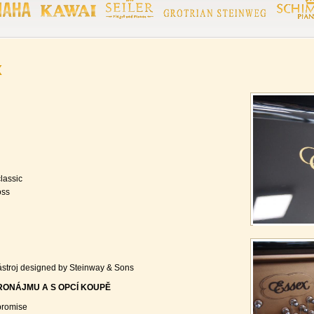
x
lassic
oss
stroj designed by Steinway & Sons
ONÁJMU A S OPCÍ KOUPĚ
 promise