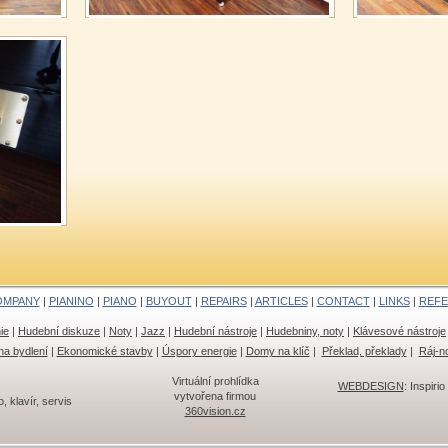
OMPANY
|
PIANINO
|
PIANO
|
BUYOUT
|
REPAIRS
|
ARTICLES
|
CONTACT
|
LINKS
|
REF
ie
|
Hudební diskuze
|
Noty
|
Jazz
|
Hudební nástroje
|
Hudebniny, noty
|
Klávesové nástroje
na bydlení
|
Ekonomické stavby
|
Úspory energie
|
Domy na klíč
|
Překlad, překlady
|
Ráj-n
Virtuální prohlídka
WEBDESIGN
: Inspirio 
vytvořena firmou
klavír, servis
360vision.cz