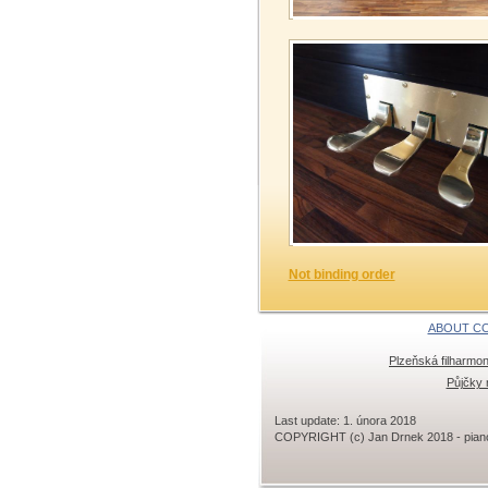
Not binding order
ABOUT C
Plzeňská filharmon
Půjčky 
Last update: 1. února 2018
COPYRIGHT (c) Jan Drnek 2018 - piano, 