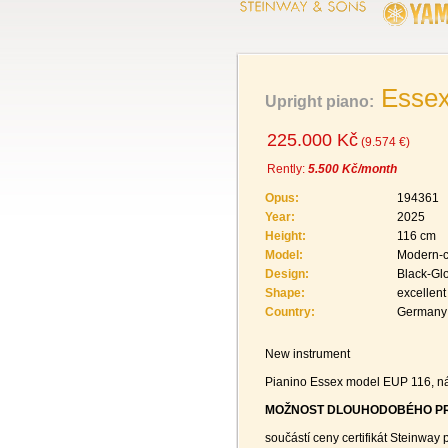
Esse
Upright piano:
225.000 Kč
(9.574 €)
Rently:
5.500 Kč/month
Opus:
194361
Year:
2025
Height:
116 cm
Model:
Modern-c
Design:
Black-Gl
Shape:
excellent
Country:
Germany
New instrument
Pianino Essex model EUP 116, ná
MOŽNOST DLOUHODOBÉHO PR
součástí ceny certifikát Steinway