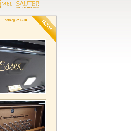
catalog id:
1649