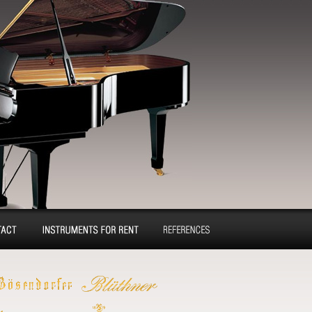
tact
Pianos and concert
Reference
grands for rent